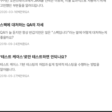
쿠키런 오븐브레이크에서 JIRA를 선택한 이유와, 이를 효과적으로 사용하기 위해
고민했던 부분들을 알려드립니다.
2020-03-16
박건우
QA
스펙에 대처하는 QA의 자세
QA가 늘 듣지만 항상 반갑지만은 않은 “스펙입니다”라는 말에 어떻게 대처하는게
좋을까요?
2019-09-24
진석준
QA
‘테스트 케이스’로만 테스트하면 안되나요?
테스트 케이스 기반 테스팅의 허점과 쉽게 탐색적 테스팅을 수행하는 방법을
알아봅니다.
2019-05-27
박건우
QA