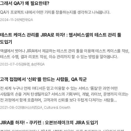
그래서 QA가 왜 필요한데?
QA가 프로젝트 내에서 어떤 가치를 창출하는지를 생각하고 나눠봅니다.
2024-11-26
박건우
QA
테스트 케이스 관리를 JIRA로 하자! : 웹서비스셀의 테스트 관리 툴
도입기
엑셀에서 벗어나 JIRA에서 제공하는 테스트 관리 툴을 이용해 테스트 케이스를 작성,
테스트 수행, 결과 리포트 작성, 이슈 관리까지 할 수 있는 방법을 알아봅니다.
2022-07-05
강유경, 송선주
QA
고객 접점에서 ‘신뢰’를 만드는 사람들, QA 직군
전 세계 누구나 언제 어디서든 믿고 이용할 수 있는 서비스 ‘품질’은 과연 어떤
사람들의 손을 거쳐 탄생될까요? 서비스의 기획부터, 개발, 라이브, 운영까지 이르는
전 과정에서 함께 호흡하며, 고객과의 신뢰를 보다 두텁게 다져가는 사람들
‘QA직군’을 만나 이야기 나눴습니다.
2021-08-02
데브시스터즈
QA, Culture & Growth
JIRA를 하자! - 쿠키런 : 오븐브레이크의 JIRA 도입기