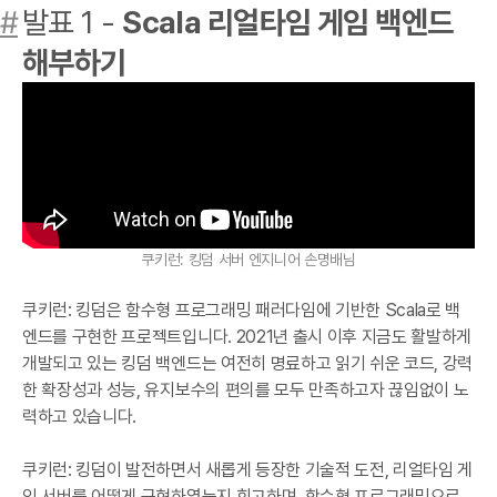
#
발표 1 -
Scala 리얼타임 게임 백엔드
해부하기
쿠키런: 킹덤 서버 엔지니어 손명배님
쿠키런: 킹덤은 함수형 프로그래밍 패러다임에 기반한 Scala로 백
엔드를 구현한 프로젝트입니다. 2021년 출시 이후 지금도 활발하게
개발되고 있는 킹덤 백엔드는 여전히 명료하고 읽기 쉬운 코드, 강력
한 확장성과 성능, 유지보수의 편의를 모두 만족하고자 끊임없이 노
력하고 있습니다.
쿠키런: 킹덤이 발전하면서 새롭게 등장한 기술적 도전, 리얼타임 게
임 서버를 어떻게 구현하였는지 회고하며, 함수형 프로그래밍으로