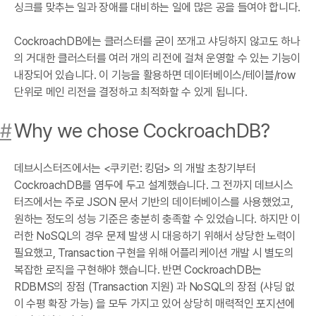
싱크를 맞추는 일과 장애를 대비하는 일에 많은 공을 들여야 합니다.
CockroachDB에는 클러스터를 굳이 쪼개고 샤딩하지 않고도 하나
의 거대한 클러스터를 여러 개의 리전에 걸쳐 운영할 수 있는 기능이
내장되어 있습니다. 이 기능을 활용하면 데이터베이스/테이블/row
단위로 메인 리전을 결정하고 최적화할 수 있게 됩니다.
#
Why we chose CockroachDB?
데브시스터즈에서는 <쿠키런: 킹덤> 의 개발 초창기부터
CockroachDB를 염두에 두고 설계했습니다. 그 전까지 데브시스
터즈에서는 주로 JSON 문서 기반의 데이터베이스를 사용했었고,
원하는 정도의 성능 기준은 충분히 충족할 수 있었습니다. 하지만 이
러한 NoSQL의 경우 문제 발생 시 대응하기 위해서 상당한 노력이
필요했고, Transaction 구현을 위해 어플리케이션 개발 시 별도의
복잡한 로직을 구현해야 했습니다. 반면 CockroachDB는
RDBMS의 장점 (Transaction 지원) 과 NoSQL의 장점 (샤딩 없
이 수평 확장 가능) 을 모두 가지고 있어 상당히 매력적인 포지션에