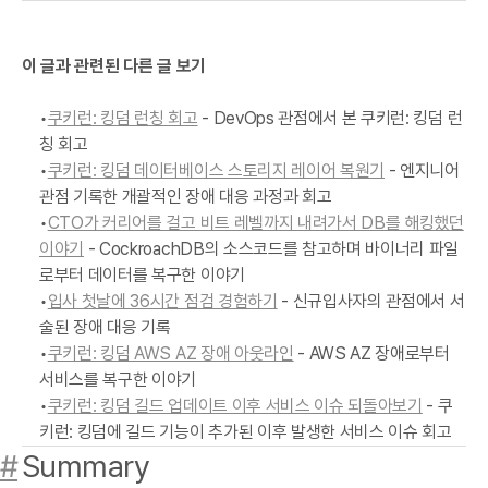
이 글과 관련된 다른 글 보기
쿠키런: 킹덤 런칭 회고
- DevOps 관점에서 본 쿠키런: 킹덤 런
칭 회고
쿠키런: 킹덤 데이터베이스 스토리지 레이어 복원기
- 엔지니어
관점 기록한 개괄적인 장애 대응 과정과 회고
CTO가 커리어를 걸고 비트 레벨까지 내려가서 DB를 해킹했던
이야기
- CockroachDB의 소스코드를 참고하며 바이너리 파일
로부터 데이터를 복구한 이야기
입사 첫날에 36시간 점검 경험하기
- 신규입사자의 관점에서 서
술된 장애 대응 기록
쿠키런: 킹덤 AWS AZ 장애 아웃라인
- AWS AZ 장애로부터
서비스를 복구한 이야기
쿠키런: 킹덤 길드 업데이트 이후 서비스 이슈 되돌아보기
- 쿠
키런: 킹덤에 길드 기능이 추가된 이후 발생한 서비스 이슈 회고
#
Summary