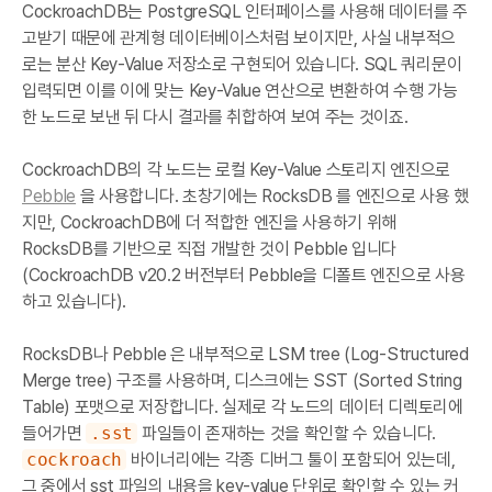
CockroachDB는 PostgreSQL 인터페이스를 사용해 데이터를 주
고받기 때문에 관계형 데이터베이스처럼 보이지만, 사실 내부적으
로는 분산 Key-Value 저장소로 구현되어 있습니다. SQL 쿼리문이
입력되면 이를 이에 맞는 Key-Value 연산으로 변환하여 수행 가능
한 노드로 보낸 뒤 다시 결과를 취합하여 보여 주는 것이죠.
CockroachDB의 각 노드는 로컬 Key-Value 스토리지 엔진으로
Pebble
을 사용합니다. 초창기에는 RocksDB 를 엔진으로 사용 했
지만, CockroachDB에 더 적합한 엔진을 사용하기 위해
RocksDB를 기반으로 직접 개발한 것이 Pebble 입니다
(CockroachDB v20.2 버전부터 Pebble을 디폴트 엔진으로 사용
하고 있습니다).
RocksDB나 Pebble 은 내부적으로 LSM tree (Log-Structured
Merge tree) 구조를 사용하며, 디스크에는 SST (Sorted String
Table) 포맷으로 저장합니다. 실제로 각 노드의 데이터 디렉토리에
들어가면
.sst
파일들이 존재하는 것을 확인할 수 있습니다.
cockroach
바이너리에는 각종 디버그 툴이 포함되어 있는데,
그 중에서 sst 파일의 내용을 key-value 단위로 확인할 수 있는 커