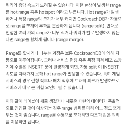
쿼리의 응답 속도가 느려질 수 있습니다. 이런 현상이 발생한 range
를 hot range 혹은 hotspot 이라고 부릅니다. Hot range가 발생
하거나 특정 range의 크기가 너무 커지면 CockroachDB가 자동으
로 range를 쪼개어 부하를 분산하게 됩니다 (range split). 반대로
인접한 여러 개의 range가 너무 작거나 쿼리가 별로 발생하지 않는
다면 range를 합치게 됩니다 (range merge).
Range를 합치거나 나누는 과정은 보통 CockroachDB에 의해 자
동으로 이루어집니다. 그러나 서비스 런칭 혹은 특정 피쳐 배포 초창
기에 수많은 INSERT 문이 발생하게 되면, 자동 split 이 INSERT
속도를 따라가지 못해 hot range가 발생할 수 있습니다. 특히 게임
서비스의 경우 런칭 직후나 패치 직후에 트래픽 피크가 발생하므로
서비스에 매우 큰 위험 요인이 될 수 있습니다.
이와 같이 테이블이 새로 생겼거나 새로운 패턴의 데이터가 폭발적
으로 인입될 것이 예상되는 경우 range 범위를 미리 어느 정도 쪼개
두는 것이 좋습니다. range를 수동으로 쪼개려면 다음과 같은 쿼리
를 이용하면 됩니다.